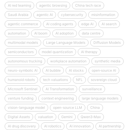
AI red teaming
agentic browsing
China tech race
Saudi Arabia
agentic AI
cybersecurity
misinformation
agentic commerce
AI coding agents
edge AI
AI search
automation
AI boom
AI adoption
data centre
multimodal models
Large Language Models
Diffusion Models
semiconductors
model quantization
AI therapy
autonomous trucking
workplace automation
synthetic media
neuro-symbolic AI
AI bubble
AI stocks
open‑source AI
humanoid robots
tech valuations
NFL
sovereign cloud
Microsoft Sentinel
AI Transformation
surveillance
venture funding
context engineering
large language models
vision-language model
open-source LLM
China
Digital Assets
valuation
Gemini
Qwen3‑Max
AI drug discovery
AI robotics
AI innovation
AI partnership