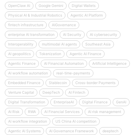
OpenClaw AI
Google Gemini
Digital Wallets
Physical AI & Industrial Robotics
Agentic AI Platform
fintech infrastructure
AIGovernance
enterprise AI transformation
AI Security
AI cybersecurity
Interoperability
multimodal AI agents
Southeast Asia
AI geopolitics
Tokenization
Agentic AI Finance
Agentic Finance
AI Financial Automation
Artificial Intelligence
AI workflow automation
real-time-payments
Embedded Finance
Stablecoin
Cross-border Payments
Venture Capital
DeepTech
AI Fintech
Digital Transformation
EnterpriseAI
Digital Finance
GenAI
AI Risk
RWA
AI Financial Services
AI risk management
AI workflow integration
US China AI competition
Agentic AI Systems
AI Governance Framework
deeptech