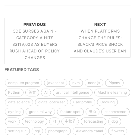
PREVIOUS
NEXT
COE SURGES AGAIN -
WHEN PLATFORMS
CATEGORY A HITS
CHANGE THE RULES:
S$119,003 AS BUYERS
SLACK’S PRICE SHOCK
RUSH AHEAD OF POLICY
AND CLAUDE’S USER BAN
CHANGES
FEATURED TAGS
computer program
javascript
nvm
node.js
Pipenv
Python
美食
AI
artifical intelligence
Machine learning
data science
digital optimiser
user profile
Cooking
cycling
green railway
feature spot
景点
e-commerce
work
technology
F1
中秋节
forecasting
dog
setting sun
sql
photograph
Alexandra canal
flowers