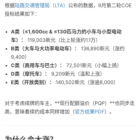
根据
陆路交通管理局（LTA）
公布的数据，9月第二轮COE
投标结果如下：
A类（≤1,600cc & ≤130匹马力的小车与小型电动
车）：
119,003新元（比上轮涨约1.1万）
B类（大车与大功率电动车）：
136,890新元（涨约
9,400）
C类（商用车与巴士）：
72,501新元（小幅上扬）
D类（摩托车）：
9,209新元（温和上涨）
E类（开放类别）：
140,502新元（涨逾8,000）
对于考虑续牌的车主，**现行配额溢价（PQP）**也同步走
高，意味着续约成本同样增加（
官方结果PDF
）。
为什么会大涨？