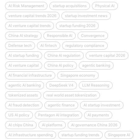
AI Risk Management
startup acquisitions
Physical AI
venture capital trends 2026
startup investment news
AI venture capital trends
startup funding 2026
China AI strategy
Responsible AI
Convergence
Defense tech
AI fintech
regulatory compliance
AI startup funding
China AI regulation
venture capital 2026
AI venture capital
China AI policy
agentic banking
AI financial infrastructure
Singapore economy
agentic AI banking
DeepSeek V4
LLM Reasoning
tokenized assets
real world asset tokenization
AI fraud detection
agentic finance
AI startup investment
US AI policy
Pentagon AI integration
AI payments
AI chips China
AI platforms
AI governance China 2026
AI infrastructure spending
startup funding trends
Singapore AI