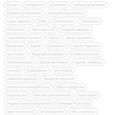
Unicorn
Compliance
Automation
venture capital trends
Enterprise AI integration
enterprise AI governance
crypto regulation
SMEs
Orchestration
Tokenisation
AI Payments
Open‑source AI
Enterprise adoption
Cross-Border Payments
Crypto
agentic payments
Mastercard
Agentic
Stablecoins
Agentic Payments
benchmarks
HuggingFace updates
AI Video Generation
Tokenized Assets
Blockchain Finance
agentic workflows
Qwen3.5
Consolidation
AI in Fintech
stablecoin payments
Stablecoin Payments
payment processing lifecycle
fintech compliance
payment rails
financial crime prevention
Cross-border
Hugging Face trending models
Enterprise Productivity
Open-Source LLM
AI Orchestration
AML compliance