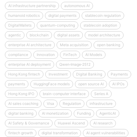
AI infrastructure partnership
autonomous AI
humanoid robotics
digital payments
stablecoin regulation
DigitalWallets
quantum-computing
stablecoin adoption
agentic
blockchain
digital assets
model architecture
enterprise AI architecture
Meta acquisition
open banking
compliance
Innovation
FinTech
AI Models
enterprise AI deployment
Qwen‑Image‑2512
Hong Kong fintech
Investment
Digital Banking
Payments
payments
HuggingFace models
open source AI
AI IPOs
Hong Kong IPO
brain-computer interface
Series A
AI sales coaching
Visa
Regulation
infrastructure
digital banking
AI monetization
Funding
AgenticAI
AI Safety & Governance
Huawei Ascend
AI research
fintech growth
digital transformation
AI agent vulnerabilities