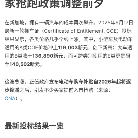
家抢跑政策调整前夕
在新加坡，拥有一辆汽车的成本再次攀升。2025年9月17日
最新一轮拥车证（Certificate of Entitlement, COE）投标
结果显示，各类价格几乎全线上涨。其中，小型车及电动车
适用的A类COE价格冲上
119,003新元
，创下新高；大车适
用的B类收于
136,890新元
，而可跨类别使用的E类更是飙
至
140,502新元
。
这波急涨，正值政府宣布
电动车购车补贴自2026年起将逐
步缩减
之后，引发不少买家提前入市抢购（来源：
CNA
）。
最新投标结果一览