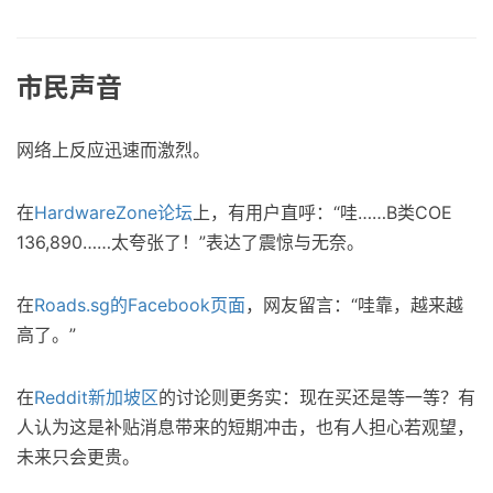
市民声音
网络上反应迅速而激烈。
在
HardwareZone论坛
上，有用户直呼：“哇……B类COE
136,890……太夸张了！”表达了震惊与无奈。
在
Roads.sg的Facebook页面
，网友留言：“哇靠，越来越
高了。”
在
Reddit新加坡区
的讨论则更务实：现在买还是等一等？有
人认为这是补贴消息带来的短期冲击，也有人担心若观望，
未来只会更贵。