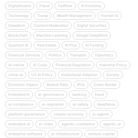
DigitalAssets
Fraud
FedNow
AI Economy
Technology
Trump
Wealth Management
Frontier AI
Deeptech
Content Moderation
Digital Securities
Blockchain
Machine Learning
Google DeepMind
Quantum AI
Real Estate
AI Plus
AI Funding
Financial Services
Politics
Transport
Diplomacy
AI-native
AI Costs
Financial Regulation
Industrial Policy
china-ai
US AI Policy
Institutional Adoption
Society
Economic Impact
Market Rally
IPOs
Cross-Border
Embodied AI
ai-governance
banking
fraud
ai-compliance
ai-regulation
ai-safety
deepfakes
platform-governance
creator-economy
ai-agents
embodied-ai
ai-chips
agentic-commerce
agentic-ai
enterprise-software
ai-infrastructure
venture-capital