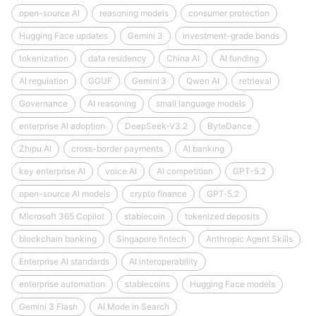
open-source AI
reasoning models
consumer protection
Hugging Face updates
Gemini 3
investment-grade bonds
tokenization
data residency
China AI
AI funding
AI regulation
GGUF
Gemini 3
Qwen AI
retrieval
Governance
AI reasoning
small language models
enterprise AI adoption
DeepSeek‑V3.2
ByteDance
Zhipu AI
cross-border payments
AI banking
key enterprise AI
voice AI
AI competition
GPT-5.2
open-source AI models
crypto finance
GPT‑5.2
Microsoft 365 Copilot
stablecoin
tokenized deposits
blockchain banking
Singapore fintech
Anthropic Agent Skills
Enterprise AI standards
AI interoperability
enterprise automation
stablecoins
Hugging Face models
Gemini 3 Flash
AI Mode in Search