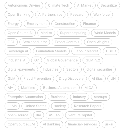
Autonomous Driving
Climate Tech
AI Market
Securitize
Open Banking
AI Partnerships
Research
Workforce
Energy
Employment
Construction
Finance
Open Source AI
Market
Supercomputing
World Models
FIFA
Semiconductor
Export Controls
Open Weights
Sovereign AI
Foundation Models
Labour Market
CBDC
Industrial AI
G7
Global Governance
GLM-5.2
digital-payments
Industries
Sectors
digital securities
GLM
Fraud Prevention
Drug Discovery
AI Bias
UN
AI+
Maritime
Business Automation
MiCA
Enterprise Automation
Business
Industry
startups
LLMs
United States
society
Research Papers
open-source
llm
ASEAN
VentureCapital
OpenSourceLLM
AI Banking
financial-services
us-ai