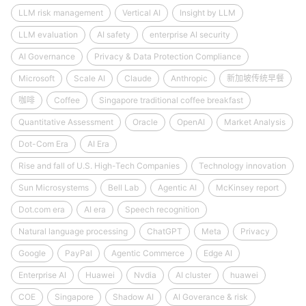
LLM risk management
Vertical AI
Insight by LLM
LLM evaluation
AI safety
enterprise AI security
AI Governance
Privacy & Data Protection Compliance
Microsoft
Scale AI
Claude
Anthropic
新加坡传统早餐
咖啡
Coffee
Singapore traditional coffee breakfast
Quantitative Assessment
Oracle
OpenAI
Market Analysis
Dot-Com Era
AI Era
Rise and fall of U.S. High-Tech Companies
Technology innovation
Sun Microsystems
Bell Lab
Agentic AI
McKinsey report
Dot.com era
AI era
Speech recognition
Natural language processing
ChatGPT
Meta
Privacy
Google
PayPal
Agentic Commerce
Edge AI
Enterprise AI
Huawei
Nvdia
AI cluster
huawei
COE
Singapore
Shadow AI
AI Goverance & risk