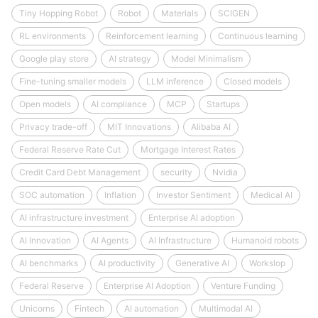
Tiny Hopping Robot
Robot
Materials
SCIGEN
RL environments
Reinforcement learning
Continuous learning
Google play store
AI strategy
Model Minimalism
Fine-tuning smaller models
LLM inference
Closed models
Open models
AI compliance
MCP
Startups
Privacy trade-off
MIT Innovations
Alibaba AI
Federal Reserve Rate Cut
Mortgage Interest Rates
Credit Card Debt Management
security
Nvidia
SOC automation
Inflation
Investor Sentiment
Medical AI
AI infrastructure investment
Enterprise AI adoption
AI Innovation
AI Agents
AI Infrastructure
Humanoid robots
AI benchmarks
AI productivity
Generative AI
Workslop
Federal Reserve
Enterprise AI Adoption
Venture Funding
Unicorns
Fintech
AI automation
Multimodal AI