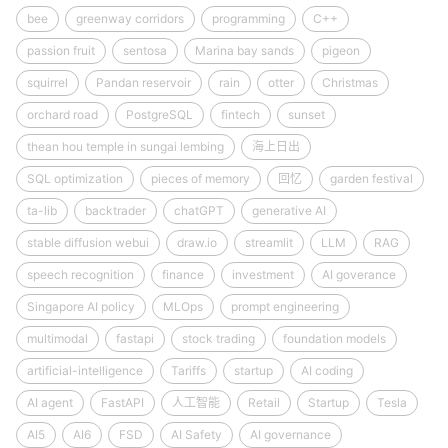
bee
greenway corridors
programming
C++
passion fruit
sentosa
Marina bay sands
pigeon
squirrel
Pandan reservoir
rain
otter
Christmas
orchard road
PostgreSQL
fintech
sunset
thean hou temple in sungai lembing
海上日出
SQL optimization
pieces of memory
回忆
garden festival
ta-lib
backtrader
chatGPT
generative AI
stable diffusion webui
draw.io
streamlit
LLM
RAG
speech recognition
finance
investment
AI goverance
Singapore AI policy
MLOps
prompt engineering
multimodal
fastapi
stock trading
foundation models
artificial-intelligence
Tariffs
startup
AI coding
AI agent
FastAPI
人工智能
Retail
Startup
Tesla
AI5
AI6
FSD
AI Safety
AI governance