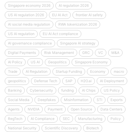
Singapore economy 2026
AI regulation 2026
US AI regulation 2026
EU AI Act
frontier AI safety
AI social media regulation
RWA tokenization 2026
US AI regulation
EU AI Act compliance
AI governance compliance
Singapore AI strategy
Digital Payments
Risk Management
GRC
VC
M&A
AI Policy
US AI
Geopolitics
Singapore Economy
Trade
AI Regulation
Startup Funding
Economy
macro
geopolitics
Defense Tech
SAP
H2O.ai
AI Deployment
Banking
Cybersecurity
funding
AI Chips
US Policy
Social Media
Deepfakes
Misinformation
STI
Exports
Agents
NVIDIA
Payment
Open Source
Data Centers
RegTech
AI Compliance
SEC
Manufacturing
Policy
National Security
Scientific Discovery
Biotech