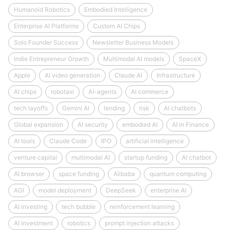
Humanoid Robotics
Embodied Intelligence
Enterprise AI Platforms
Custom AI Chips
Solo Founder Success
Newsletter Business Models
Indie Entrepreneur Growth
Multimodal AI models
SpaceX
Apple
AI video generation
Claude AI
Infrastructure
AI chips
robotaxi
AI-agents
AI commerce
tech layoffs
Gemini AI
lending
risk
AI chatbots
Global expansion
AI security
embodied AI
AI in Finance
AI tools
Claude Code
IPO
artificial intelligence
venture capital
multimodal AI
startup funding
AI chatbot
AI browser
space funding
Alibaba
quantum computing
AGI
model deployment
DeepSeek
enterprise AI
AI investing
tech bubble
reinforcement learning
AI investment
robotics
prompt injection attacks