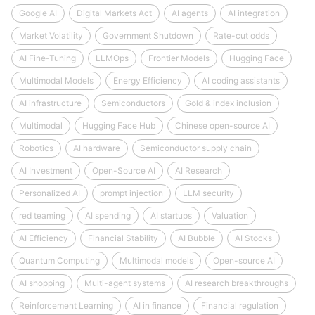
Google AI
Digital Markets Act
AI agents
AI integration
Market Volatility
Government Shutdown
Rate-cut odds
AI Fine-Tuning
LLMOps
Frontier Models
Hugging Face
Multimodal Models
Energy Efficiency
AI coding assistants
AI infrastructure
Semiconductors
Gold & index inclusion
Multimodal
Hugging Face Hub
Chinese open-source AI
Robotics
AI hardware
Semiconductor supply chain
AI Investment
Open-Source AI
AI Research
Personalized AI
prompt injection
LLM security
red teaming
AI spending
AI startups
Valuation
AI Efficiency
Financial Stability
AI Bubble
AI Stocks
Quantum Computing
Multimodal models
Open-source AI
AI shopping
Multi-agent systems
AI research breakthroughs
Reinforcement Learning
AI in finance
Financial regulation