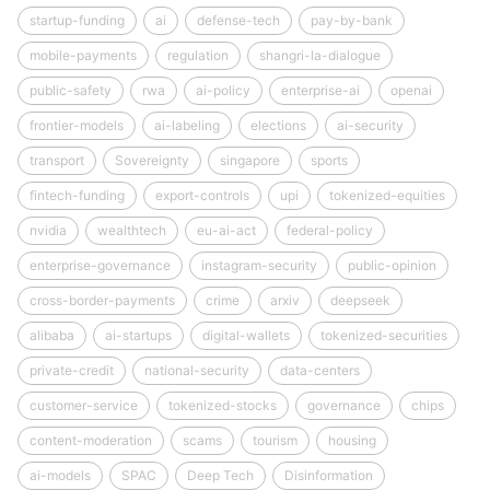
startup-funding
ai
defense-tech
pay-by-bank
mobile-payments
regulation
shangri-la-dialogue
public-safety
rwa
ai-policy
enterprise-ai
openai
frontier-models
ai-labeling
elections
ai-security
transport
Sovereignty
singapore
sports
fintech-funding
export-controls
upi
tokenized-equities
nvidia
wealthtech
eu-ai-act
federal-policy
enterprise-governance
instagram-security
public-opinion
cross-border-payments
crime
arxiv
deepseek
alibaba
ai-startups
digital-wallets
tokenized-securities
private-credit
national-security
data-centers
customer-service
tokenized-stocks
governance
chips
content-moderation
scams
tourism
housing
ai-models
SPAC
Deep Tech
Disinformation