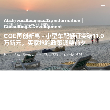
Tog
nav
AI-driven Business Transformation |
COE
Singapore
拥车证
Consulting & Development
COE再创新高 - 小型车配额证突破11.9
万新元，买家抢跑政策调整前夕
Posted on September 20, 2025 at 09:48 AM