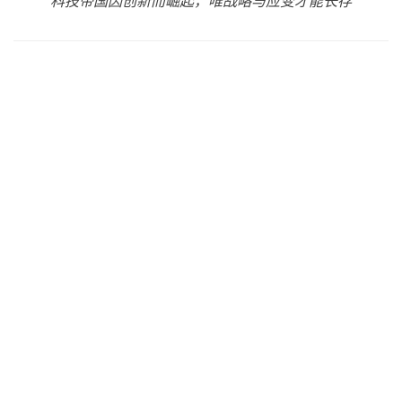
“科技帝国因创新而崛起，唯战略与应变才能长存”