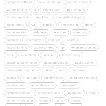
enterprise-software
ai-infrastructure
venture-capital
startup-funding
ai
defense-tech
pay-by-bank
mobile-payments
regulation
shangri-la-dialogue
public-safety
rwa
ai-policy
enterprise-ai
openai
frontier-models
ai-labeling
elections
ai-security
transport
Sovereignty
singapore
sports
fintech-funding
export-controls
upi
tokenized-equities
nvidia
wealthtech
eu-ai-act
federal-policy
enterprise-governance
instagram-security
public-opinion
cross-border-payments
crime
arxiv
deepseek
alibaba
ai-startups
digital-wallets
tokenized-securities
private-credit
national-security
data-centers
customer-service
tokenized-stocks
governance
chips
content-moderation
scams
tourism
housing