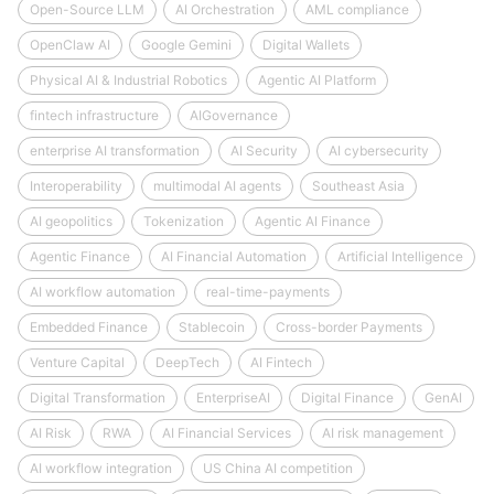
Open-Source LLM
AI Orchestration
AML compliance
OpenClaw AI
Google Gemini
Digital Wallets
Physical AI & Industrial Robotics
Agentic AI Platform
fintech infrastructure
AIGovernance
enterprise AI transformation
AI Security
AI cybersecurity
Interoperability
multimodal AI agents
Southeast Asia
AI geopolitics
Tokenization
Agentic AI Finance
Agentic Finance
AI Financial Automation
Artificial Intelligence
AI workflow automation
real-time-payments
Embedded Finance
Stablecoin
Cross-border Payments
Venture Capital
DeepTech
AI Fintech
Digital Transformation
EnterpriseAI
Digital Finance
GenAI
AI Risk
RWA
AI Financial Services
AI risk management
AI workflow integration
US China AI competition