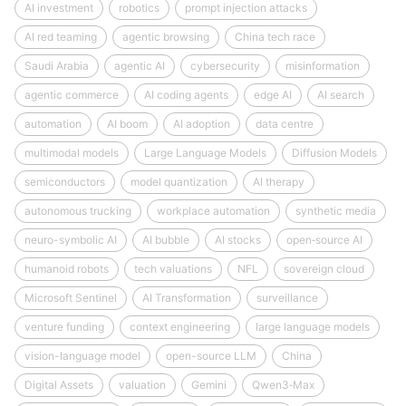
AI investment
robotics
prompt injection attacks
AI red teaming
agentic browsing
China tech race
Saudi Arabia
agentic AI
cybersecurity
misinformation
agentic commerce
AI coding agents
edge AI
AI search
automation
AI boom
AI adoption
data centre
multimodal models
Large Language Models
Diffusion Models
semiconductors
model quantization
AI therapy
autonomous trucking
workplace automation
synthetic media
neuro-symbolic AI
AI bubble
AI stocks
open‑source AI
humanoid robots
tech valuations
NFL
sovereign cloud
Microsoft Sentinel
AI Transformation
surveillance
venture funding
context engineering
large language models
vision-language model
open-source LLM
China
Digital Assets
valuation
Gemini
Qwen3‑Max