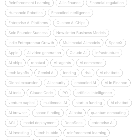
Reinforcement Learning
AI in finance
Financial regulation
Humanoid Robotics
Embodied Intelligence
Enterprise AI Platforms
Custom AI Chips
Solo Founder Success
Newsletter Business Models
Indie Entrepreneur Growth
Multimodal AI models
SpaceX
Apple
AI video generation
Claude AI
Infrastructure
AI chips
robotaxi
AI-agents
AI commerce
tech layoffs
Gemini AI
lending
risk
AI chatbots
Global expansion
AI security
embodied AI
AI in Finance
AI tools
Claude Code
IPO
artificial intelligence
venture capital
multimodal AI
startup funding
AI chatbot
AI browser
space funding
Alibaba
quantum computing
AGI
model deployment
DeepSeek
enterprise AI
AI investing
tech bubble
reinforcement learning