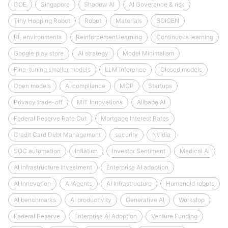
COE
Singapore
Shadow AI
AI Goverance & risk
Tiny Hopping Robot
Robot
Materials
SCIGEN
RL environments
Reinforcement learning
Continuous learning
Google play store
AI strategy
Model Minimalism
Fine-tuning smaller models
LLM inference
Closed models
Open models
AI compliance
MCP
Startups
Privacy trade-off
MIT Innovations
Alibaba AI
Federal Reserve Rate Cut
Mortgage Interest Rates
Credit Card Debt Management
security
Nvidia
SOC automation
Inflation
Investor Sentiment
Medical AI
AI infrastructure investment
Enterprise AI adoption
AI Innovation
AI Agents
AI Infrastructure
Humanoid robots
AI benchmarks
AI productivity
Generative AI
Workslop
Federal Reserve
Enterprise AI Adoption
Venture Funding