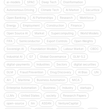
ai-models
SPAC
Deep Tech
Disinformation
Autonomous Driving
Climate Tech
AI Market
Securitize
Open Banking
AI Partnerships
Research
Workforce
Energy
Employment
Construction
Finance
Open Source AI
Market
Supercomputing
World Models
FIFA
Semiconductor
Export Controls
Open Weights
Sovereign AI
Foundation Models
Labour Market
CBDC
Industrial AI
G7
Global Governance
GLM-5.2
digital-payments
Industries
Sectors
digital securities
GLM
Fraud Prevention
Drug Discovery
AI Bias
UN
AI+
Maritime
Business Automation
MiCA
Enterprise Automation
Business
Industry
startups
LLMs
United States
society
Research Papers
open-source
llm
ASEAN
VentureCapital