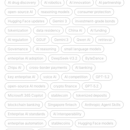
AI drug discovery
AI robotics
AI innovation
AI partnership
open-source AI
reasoning models
consumer protection
Hugging Face updates
Gemini 3
investment-grade bonds
tokenization
data residency
China AI
AI funding
AI regulation
GGUF
Gemini 3
Qwen AI
retrieval
Governance
AI reasoning
small language models
enterprise AI adoption
DeepSeek‑V3.2
ByteDance
Zhipu AI
cross-border payments
AI banking
key enterprise AI
voice AI
AI competition
GPT-5.2
open-source AI models
crypto finance
GPT‑5.2
Microsoft 365 Copilot
stablecoin
tokenized deposits
blockchain banking
Singapore fintech
Anthropic Agent Skills
Enterprise AI standards
AI interoperability
enterprise automation
stablecoins
Hugging Face models