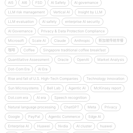
AI5
AI6
FSD
AI Safety
AI governance
LLM risk management
Vertical AI
Insight by LLM
LLM evaluation
AI safety
enterprise AI security
AI Governance
Privacy & Data Protection Compliance
Microsoft
Scale AI
Claude
Anthropic
新加坡传统早餐
咖啡
Coffee
Singapore traditional coffee breakfast
Quantitative Assessment
Oracle
OpenAI
Market Analysis
Dot-Com Era
AI Era
Rise and fall of U.S. High-Tech Companies
Technology innovation
Sun Microsystems
Bell Lab
Agentic AI
McKinsey report
Dot.com era
AI era
Speech recognition
Natural language processing
ChatGPT
Meta
Privacy
Google
PayPal
Agentic Commerce
Edge AI
Enterprise AI
Huawei
Nvdia
AI cluster
huawei