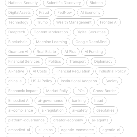
National Security
Scientific Discovery
Biotech
DigitalAssets
Fraud
FedNow
AI Economy
Technology
Trump
Wealth Management
Frontier AI
Deeptech
Content Moderation
Digital Securities
Blockchain
Machine Learning
Google DeepMind
Quantum AI
Real Estate
AI Plus
AI Funding
Financial Services
Politics
Transport
Diplomacy
AI-native
AI Costs
Financial Regulation
Industrial Policy
china-ai
US AI Policy
Institutional Adoption
Society
Economic Impact
Market Rally
IPOs
Cross-Border
Embodied AI
ai-governance
banking
fraud
ai-compliance
ai-regulation
ai-safety
deepfakes
platform-governance
creator-economy
ai-agents
embodied-ai
ai-chips
agentic-commerce
agentic-ai