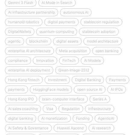
Gemini 3 Flash
AI Mode in Search
AI infrastructure partnership
autonomous AI
humanoid robotics
digital payments
stablecoin regulation
DigitalWallets
quantum-computing
stablecoin adoption
agentic
blockchain
digital assets
model architecture
enterprise AI architecture
Meta acquisition
open banking
compliance
Innovation
FinTech
AI Models
enterprise AI deployment
Qwen‑Image‑2512
Hong Kong fintech
Investment
Digital Banking
Payments
payments
HuggingFace models
open source AI
AI IPOs
Hong Kong IPO
brain-computer interface
Series A
AI sales coaching
Visa
Regulation
infrastructure
digital banking
AI monetization
Funding
AgenticAI
AI Safety & Governance
Huawei Ascend
AI research