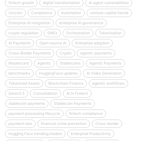
fintech growth
digital transformation
AI agent vulnerabilities
Unicorn
Compliance
Automation
venture capital trends
Enterprise AI integration
enterprise AI governance
crypto regulation
SMEs
Orchestration
Tokenisation
AI Payments
Open‑source AI
Enterprise adoption
Cross-Border Payments
Crypto
agentic payments
Mastercard
Agentic
Stablecoins
Agentic Payments
benchmarks
HuggingFace updates
AI Video Generation
Tokenized Assets
Blockchain Finance
agentic workflows
Qwen3.5
Consolidation
AI in Fintech
stablecoin payments
Stablecoin Payments
payment processing lifecycle
fintech compliance
payment rails
financial crime prevention
Cross-border
Hugging Face trending models
Enterprise Productivity