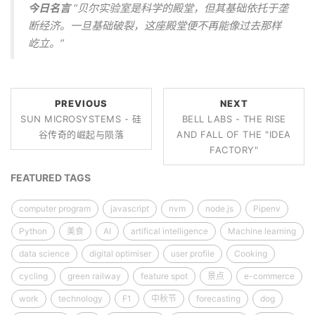
今日名言
“贝尔实验室是科学的殿堂，但其基础依托于垄
断经济。一旦基础破裂，这座殿堂便不再能像过去那样
屹立。”
PREVIOUS
NEXT
SUN MICROSYSTEMS - 硅
BELL LABS - THE RISE
谷传奇的崛起与陨落
AND FALL OF THE "IDEA
FACTORY"
FEATURED TAGS
computer program
javascript
nvm
node.js
Pipenv
Python
美食
AI
artifical intelligence
Machine learning
data science
digital optimiser
user profile
Cooking
cycling
green railway
feature spot
景点
e-commerce
work
technology
F1
中秋节
forecasting
dog