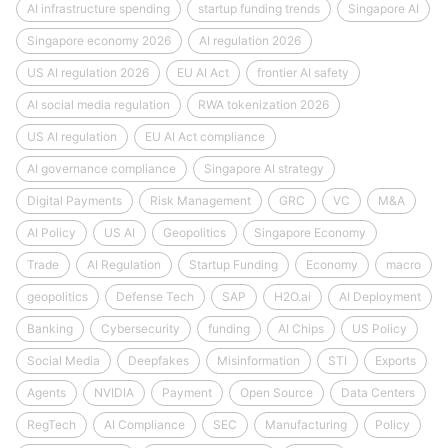
AI infrastructure spending
startup funding trends
Singapore AI
Singapore economy 2026
AI regulation 2026
US AI regulation 2026
EU AI Act
frontier AI safety
AI social media regulation
RWA tokenization 2026
US AI regulation
EU AI Act compliance
AI governance compliance
Singapore AI strategy
Digital Payments
Risk Management
GRC
VC
M&A
AI Policy
US AI
Geopolitics
Singapore Economy
Trade
AI Regulation
Startup Funding
Economy
macro
geopolitics
Defense Tech
SAP
H2O.ai
AI Deployment
Banking
Cybersecurity
funding
AI Chips
US Policy
Social Media
Deepfakes
Misinformation
STI
Exports
Agents
NVIDIA
Payment
Open Source
Data Centers
RegTech
AI Compliance
SEC
Manufacturing
Policy