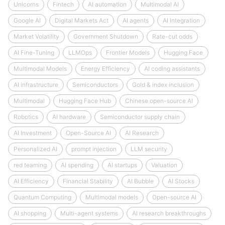
Unicorns
Fintech
AI automation
Multimodal AI
Google AI
Digital Markets Act
AI agents
AI integration
Market Volatility
Government Shutdown
Rate-cut odds
AI Fine-Tuning
LLMOps
Frontier Models
Hugging Face
Multimodal Models
Energy Efficiency
AI coding assistants
AI infrastructure
Semiconductors
Gold & index inclusion
Multimodal
Hugging Face Hub
Chinese open-source AI
Robotics
AI hardware
Semiconductor supply chain
AI Investment
Open-Source AI
AI Research
Personalized AI
prompt injection
LLM security
red teaming
AI spending
AI startups
Valuation
AI Efficiency
Financial Stability
AI Bubble
AI Stocks
Quantum Computing
Multimodal models
Open-source AI
AI shopping
Multi-agent systems
AI research breakthroughs