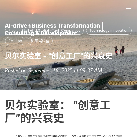
Tog
nav
AI-driven Business Transformation |
Rise and fall of U.S. High-Tech Companies
Technology innovation
Consulting & Development
Bell Lab
贝尔实验室
贝尔实验室 - "创意工厂"的兴衰史
Posted on September 16, 2025 at 09:37 AM
贝尔实验室： “创意工
厂”的兴衰史