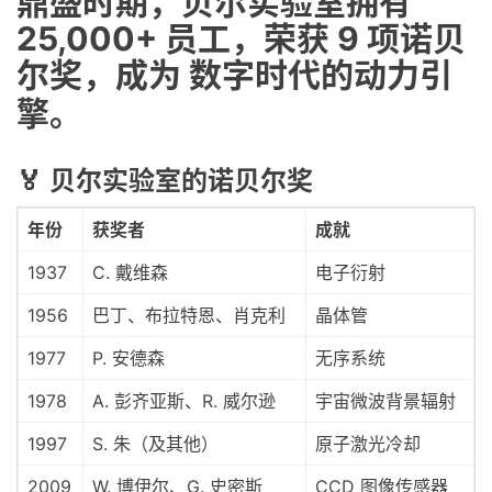
鼎盛时期，贝尔实验室拥有
25,000+ 员工
，荣获
9 项诺贝
尔奖
，成为
数字时代的动力引
擎
。
🏅 贝尔实验室的诺贝尔奖
年份
获奖者
成就
1937
C. 戴维森
电子衍射
1956
巴丁、布拉特恩、肖克利
晶体管
1977
P. 安德森
无序系统
1978
A. 彭齐亚斯、R. 威尔逊
宇宙微波背景辐射
1997
S. 朱（及其他）
原子激光冷却
2009
W. 博伊尔、G. 史密斯
CCD 图像传感器