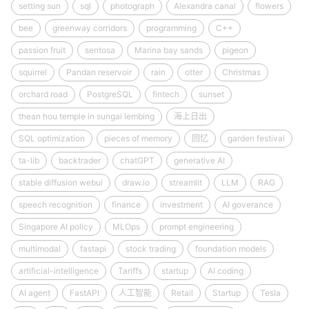
setting sun
sql
photograph
Alexandra canal
flowers
bee
greenway corridors
programming
C++
passion fruit
sentosa
Marina bay sands
pigeon
squirrel
Pandan reservoir
rain
otter
Christmas
orchard road
PostgreSQL
fintech
sunset
thean hou temple in sungai lembing
海上日出
SQL optimization
pieces of memory
回忆
garden festival
ta-lib
backtrader
chatGPT
generative AI
stable diffusion webui
draw.io
streamlit
LLM
RAG
speech recognition
finance
investment
AI goverance
Singapore AI policy
MLOps
prompt engineering
multimodal
fastapi
stock trading
foundation models
artificial-intelligence
Tariffs
startup
AI coding
AI agent
FastAPI
人工智能
Retail
Startup
Tesla