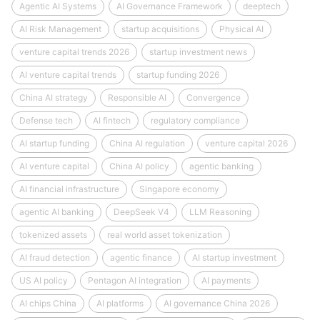
Agentic AI Systems
AI Governance Framework
deeptech
AI Risk Management
startup acquisitions
Physical AI
venture capital trends 2026
startup investment news
AI venture capital trends
startup funding 2026
China AI strategy
Responsible AI
Convergence
Defense tech
AI fintech
regulatory compliance
AI startup funding
China AI regulation
venture capital 2026
AI venture capital
China AI policy
agentic banking
AI financial infrastructure
Singapore economy
agentic AI banking
DeepSeek V4
LLM Reasoning
tokenized assets
real world asset tokenization
AI fraud detection
agentic finance
AI startup investment
US AI policy
Pentagon AI integration
AI payments
AI chips China
AI platforms
AI governance China 2026